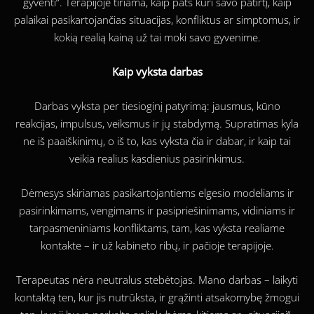
gyventi“. Terapijoje tiriama, kaip pats kuri savo patirtį, kaip
palaikai pasikartojančias situacijas, konfliktus ar simptomus, ir
kokią realią kainą už tai moki savo gyvenime.
Kaip vyksta darbas
Darbas vyksta per tiesioginį patyrimą: jausmus, kūno
reakcijas, impulsus, veiksmus ir jų stabdymą. Supratimas kyla
ne iš paaiškinimų, o iš to, kas vyksta čia ir dabar, ir kaip tai
veikia realius kasdienius pasirinkimus.
Dėmesys skiriamas pasikartojantiems elgesio modeliams ir
pasirinkimams, vengimams ir pasipriešinimams, vidiniams ir
tarpasmeniniams konfliktams, tam, kas vyksta realiame
kontakte – ir už kabineto ribų, ir pačioje terapijoje.
Terapeutas nėra neutralus stebėtojas. Mano darbas – laikyti
kontaktą ten, kur jis nutrūksta, ir grąžinti atsakomybę žmogui