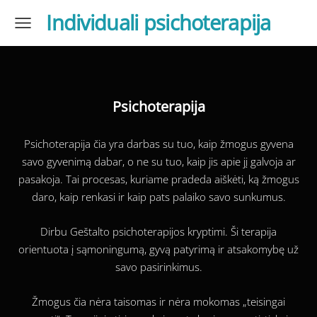
Individuali psichoterapija
Psichoterapija
Psichoterapija čia yra darbas su tuo, kaip žmogus gyvena
savo gyvenimą dabar, o ne su tuo, kaip jis apie jį galvoja ar
pasakoja. Tai procesas, kuriame pradeda aiškėti, ką žmogus
daro, kaip renkasi ir kaip pats palaiko savo sunkumus.
Dirbu Geštalto psichoterapijos kryptimi. Ši terapija
orientuota į sąmoningumą, gyvą patyrimą ir atsakomybę už
savo pasirinkimus.
Žmogus čia nėra taisomas ir nėra mokomas „teisingai