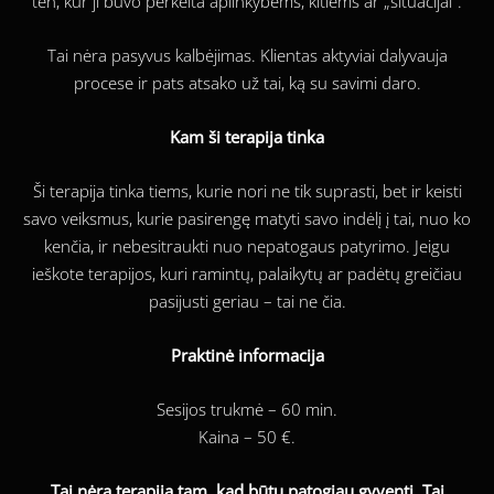
ten, kur ji buvo perkelta aplinkybėms, kitiems ar „situacijai“.
Tai nėra pasyvus kalbėjimas. Klientas aktyviai dalyvauja
procese ir pats atsako už tai, ką su savimi daro.
Kam ši terapija tinka
Ši terapija tinka tiems, kurie nori ne tik suprasti, bet ir keisti
savo veiksmus, kurie pasirengę matyti savo indėlį į tai, nuo ko
kenčia, ir nebesitraukti nuo nepatogaus patyrimo. Jeigu
ieškote terapijos, kuri ramintų, palaikytų ar padėtų greičiau
pasijusti geriau – tai ne čia.
Praktinė informacija
Sesijos trukmė – 60 min.
Kaina – 50 €.
Tai nėra terapija tam, kad būtų patogiau gyventi. Tai