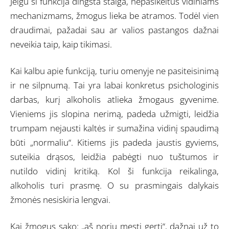
Jeigu ši funkcija dingsta staiga, nepasikeitus vidiniams
mechanizmams, žmogus lieka be atramos. Todėl vien
draudimai, pažadai sau ar valios pastangos dažnai
neveikia taip, kaip tikimasi.
Kai kalbu apie funkciją, turiu omenyje ne pasiteisinimą
ir ne silpnumą. Tai yra labai konkretus psichologinis
darbas, kurį alkoholis atlieka žmogaus gyvenime.
Vieniems jis slopina nerimą, padeda užmigti, leidžia
trumpam nejausti kaltės ir sumažina vidinį spaudimą
būti „normaliu“. Kitiems jis padeda jaustis gyviems,
suteikia drąsos, leidžia pabėgti nuo tuštumos ir
nutildo vidinį kritiką. Kol ši funkcija reikalinga,
alkoholis turi prasmę. O su prasmingais dalykais
žmonės nesiskiria lengvai.
Kai žmogus sako: „aš noriu mesti gerti“, dažnai už to