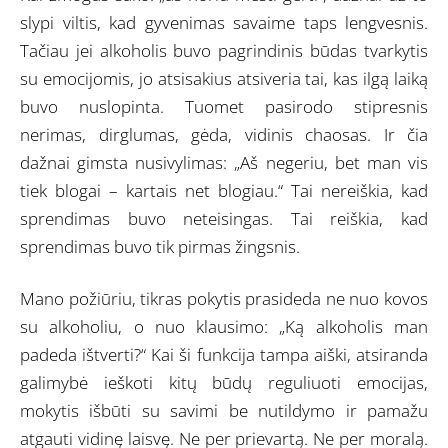
slypi viltis, kad gyvenimas savaime taps lengvesnis.
Tačiau jei alkoholis buvo pagrindinis būdas tvarkytis
su emocijomis, jo atsisakius atsiveria tai, kas ilgą laiką
buvo nuslopinta. Tuomet pasirodo stipresnis
nerimas, dirglumas, gėda, vidinis chaosas. Ir čia
dažnai gimsta nusivylimas: „Aš negeriu, bet man vis
tiek blogai – kartais net blogiau.“ Tai nereiškia, kad
sprendimas buvo neteisingas. Tai reiškia, kad
sprendimas buvo tik pirmas žingsnis.
Mano požiūriu, tikras pokytis prasideda ne nuo kovos
su alkoholiu, o nuo klausimo: „Ką alkoholis man
padeda ištverti?“ Kai ši funkcija tampa aiški, atsiranda
galimybė ieškoti kitų būdų reguliuoti emocijas,
mokytis išbūti su savimi be nutildymo ir pamažu
atgauti vidinę laisvę. Ne per prievartą. Ne per moralą.