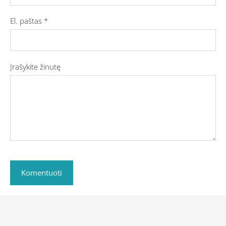
El. paštas *
Įrašykite žinutę